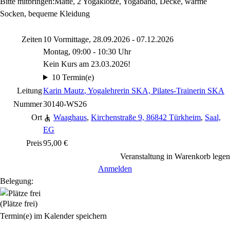
Bitte mitbringen:Matte, 2 Yogaklötze, Yogaband, Decke, warme
Socken, bequeme Kleidung
Zeiten
10 Vormittage, 28.09.2026 - 07.12.2026
Montag, 09:00 - 10:30 Uhr
Kein Kurs am 23.03.2026!
10 Termin(e)
Leitung
Karin Mautz
, Yogalehrerin SKA, Pilates-Trainerin SKA
Nummer
30140-WS26
Ort
Waaghaus
,
Kirchenstraße 9, 86842 Türkheim
,
Saal,
EG
Preis
95,00 €
Veranstaltung in Warenkorb legen
Anmelden
Belegung:
(Plätze frei)
Termin(e) im Kalender speichern