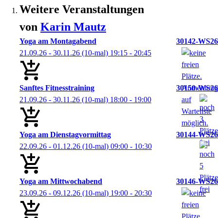
Weitere Veranstaltungen
von
Karin
Mautz
Yoga am Montagabend
30142-WS26
21.09.26 - 30.11.26
(10-mal)
19:15
- 20:45
Sanftes Fitnesstraining
30150-WS26
21.09.26 - 30.11.26
(10-mal)
18:00
- 19:00
Yoga am Dienstagvormittag
30144-WS26
22.09.26 - 01.12.26
(10-mal)
09:00
- 10:30
Yoga am Mittwochabend
30146-WS26
23.09.26 - 09.12.26
(10-mal)
19:00
- 20:30