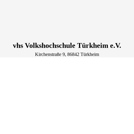
vhs Volkshochschule Türkheim e.V.
Kirchenstraße
9
, 86842
Türkheim
Deutschland
Tel.: +49 8245 967188
info@vhs-tuerkheim.de
Lage & Routenplaner