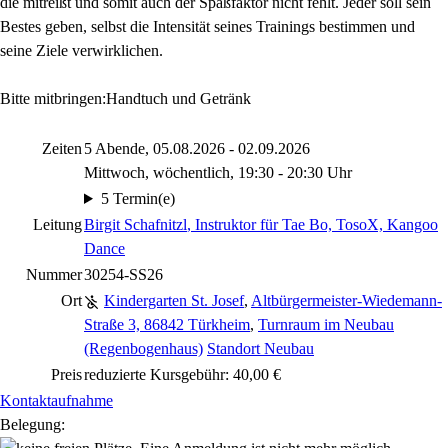
die mitreißt und somit auch der Spaßfaktor nicht fehlt. Jeder soll sein
Bestes geben, selbst die Intensität seines Trainings bestimmen und
seine Ziele verwirklichen.
Bitte mitbringen:
Handtuch und Getränk
Zeiten
5 Abende, 05.08.2026 - 02.09.2026
Mittwoch, wöchentlich, 19:30 - 20:30 Uhr
5 Termin(e)
Leitung
Birgit Schafnitzl
, Instruktor für Tae Bo, TosoX, Kangoo
Dance
Nummer
30254-SS26
Ort
Kindergarten St. Josef
,
Altbürgermeister-Wiedemann-
Straße 3, 86842 Türkheim
,
Turnraum im Neubau
(Regenbogenhaus)
Standort Neubau
Preis
reduzierte Kursgebühr: 40,00 €
Kontaktaufnahme
Belegung: