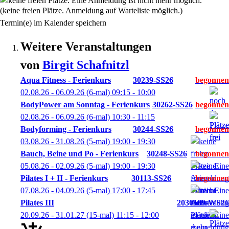
(keine freien Plätze. Anmeldung auf Warteliste möglich.)
Termin(e) im Kalender speichern
Weitere Veranstaltungen
von
Birgit
Schafnitzl
Aqua Fitness - Ferienkurs
30239-SS26
02.08.26 - 06.09.26
(6-mal)
09:15
- 10:00
BodyPower am Sonntag - Ferienkurs
30262-SS26
02.08.26 - 06.09.26
(6-mal)
10:30
- 11:15
Bodyforming - Ferienkurs
30244-SS26
03.08.26 - 31.08.26
(5-mal)
19:00
- 19:30
Bauch, Beine und Po - Ferienkurs
30248-SS26
05.08.26 - 02.09.26
(5-mal)
19:00
- 19:30
Pilates I + II - Ferienkurs
30113-SS26
07.08.26 - 04.09.26
(5-mal)
17:00
- 17:45
Pilates III
2030109-WS26
20.09.26 - 31.01.27
(15-mal)
11:15
- 12:00