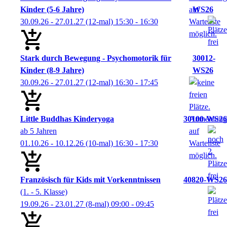
Kinder (5-6 Jahre)
WS26
30.09.26 - 27.01.27
(12-mal)
15:30
- 16:30
Stark durch Bewegung - Psychomotorik für
30012-
Kinder (8-9 Jahre)
WS26
30.09.26 - 27.01.27
(12-mal)
16:30
- 17:45
Little Buddhas Kinderyoga
30100-WS26
ab 5 Jahren
01.10.26 - 10.12.26
(10-mal)
16:30
- 17:30
Französisch für Kids mit Vorkenntnissen
40820-WS26
(1. - 5. Klasse)
19.09.26 - 23.01.27
(8-mal)
09:00
- 09:45