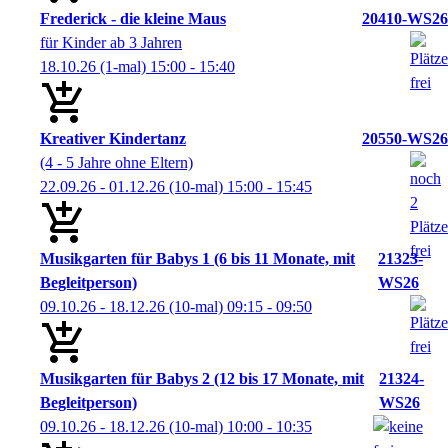
Frederick - die kleine Maus
20410-WS26
für Kinder ab 3 Jahren
18.10.26
(1-mal)
15:00
- 15:40
Kreativer Kindertanz
20550-WS26
(4 - 5 Jahre ohne Eltern)
22.09.26 - 01.12.26
(10-mal)
15:00
- 15:45
Musikgarten für Babys 1 (6 bis 11 Monate, mit
21323-
Begleitperson)
WS26
09.10.26 - 18.12.26
(10-mal)
09:15
- 09:50
Musikgarten für Babys 2 (12 bis 17 Monate, mit
21324-
Begleitperson)
WS26
09.10.26 - 18.12.26
(10-mal)
10:00
- 10:35